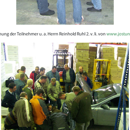
ung der Teilnehmer u. a. Herrn Reinhold Ruhl 2. v. li. von
www.jostun