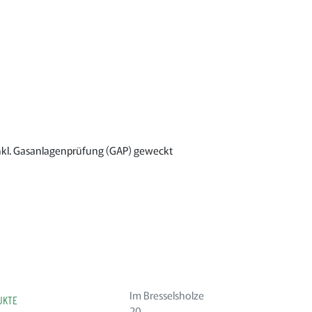
 inkl. Gasanlagenprüfung (GAP) geweckt
Im Bresselsholze
UKTE
20