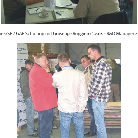
e GSP / GAP Schulung mit Guiseppe Ruggiero 1.v.re. - R&D Manager Za