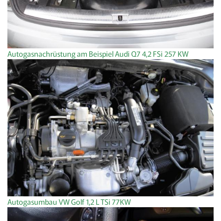
Autogasnachrüstung am Beispiel Audi Q7 4,2 FSi 257 KW
Autogasumbau VW Golf 1,2 L TSi 77KW