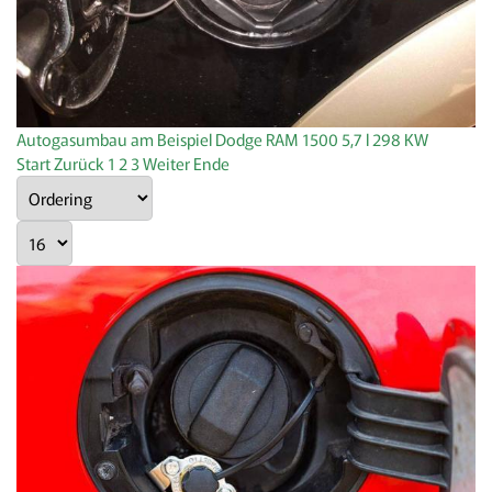
Autogasumbau am Beispiel Dodge RAM 1500 5,7 l 298 KW
Start
Zurück
1
2
3
Weiter
Ende