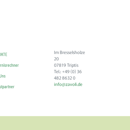
Im Bresselsholze
UKTE
20
07819 Triptis
rnisrechner
Tel.: +49 (0) 36
 Uns
482 8632 0
info@zavoli.de
tpartner